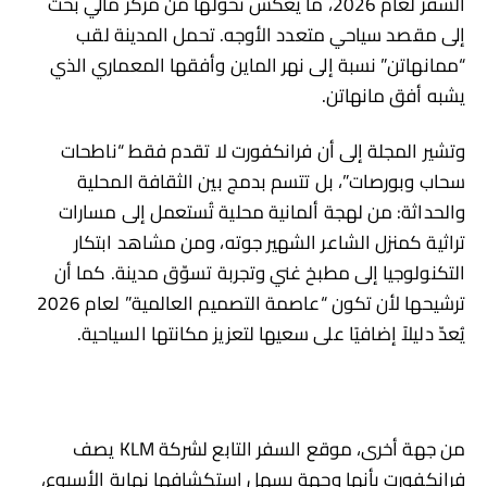
السفر لعام 2026، ما يعكس تحوّلها من مركز مالي بحت
إلى مقصد سياحي متعدد الأوجه. تحمل المدينة لقب
“ممانهاتن” نسبة إلى نهر الماين وأفقها المعماري الذي
يشبه أفق مانهاتن.
وتشير المجلة إلى أن فرانكفورت لا تقدم فقط “ناطحات
سحاب وبورصات”، بل تتسم بدمج بين الثقافة المحلية
والحداثة: من لهجة ألمانية محلية تُستعمل إلى مسارات
تراثية كمنزل الشاعر الشهير جوته، ومن مشاهد ابتكار
التكنولوجيا إلى مطبخ غني وتجربة تسوّق مدينة. كما أن
ترشيحها لأن تكون “عاصمة التصميم العالمية” لعام 2026
يُعدّ دليلاً إضافيًا على سعيها لتعزيز مكانتها السياحية.
من جهة أخرى، موقع السفر التابع لشركة KLM يصف
فرانكفورت بأنها وجهة يسهل استكشافها نهاية الأسبوع،