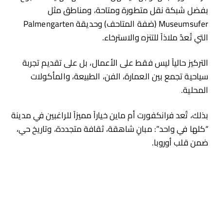
بفضل شبكة نقل متطورة ومتاحة، ومناطق مثل
Museumsufer (ضفة المتاحف) وحديقة Palmengarten
التي تُعدّ ملاذاً للتنزه والاسترخاء.
التركيز حالياً ليس فقط على الأعمال، بل على تقديم تجربة
سياحية تجمع بين العمارة، الفن، الطبيعة، والمأكولات
المحلية.
بذلك، تُعد فرانكفورت أم ماين خياراً مميزاً للراغبين في مدينة
“كلها في واحد”: مبانٍ شاهقة، ثقافة متجددة، وتاريخ حي،
ضمن قلب أوروبا.