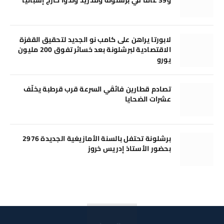
لابورتا يراهن على كامب نو الجديد لتحقيق القفزة
الاقتصادية لبرشلونة بعد خسائر تفوق 200 مليون
يورو
تصادم قطارين فائقَي السرعة قرب قرطبة يخلّف
عشرات الضحايا
برشلونة تحتفل بالسنة الأمازيغية الجديدة 2976
بحضور الأستاذ إدريس خروز