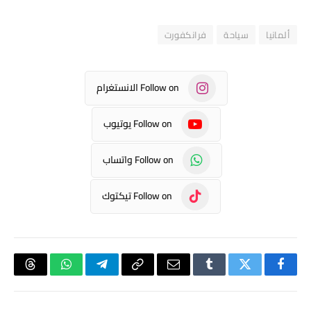
ألمانيا
سياحة
فرانكفورت
Follow on الانستغرام
Follow on يوتيوب
Follow on واتساب
Follow on تيكتوك
فيسبوك
تويتر
Tumblr
البريد
Copy
تيلقرام
واتساب
hreads
الإلكتروني
Link