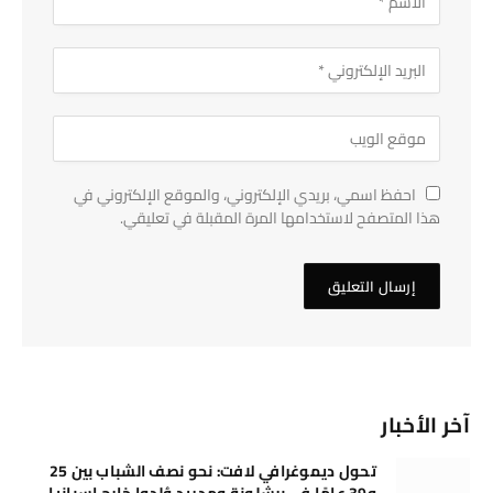
احفظ اسمي، بريدي الإلكتروني، والموقع الإلكتروني في
هذا المتصفح لاستخدامها المرة المقبلة في تعليقي.
آخر الأخبار
تحول ديموغرافي لافت: نحو نصف الشباب بين 25
و39 عامًا في برشلونة ومدريد وُلدوا خارج إسبانيا