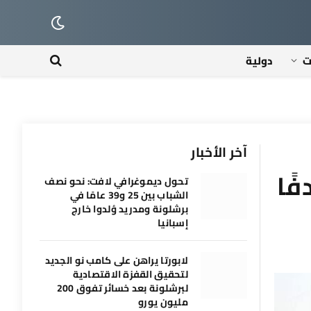
ت
دولية
آخر الأخبار
قق فوزًا تاريخيًا بـ16 هدفًا
تحول ديموغرافي لافت: نحو نصف
الشباب بين 25 و39 عامًا في
برشلونة ومدريد وُلدوا خارج
إسبانيا
لابورتا يراهن على كامب نو الجديد
لتحقيق القفزة الاقتصادية
لبرشلونة بعد خسائر تفوق 200
مليون يورو