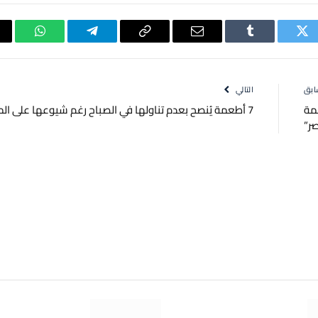
تويتر
Tumblr
البريد
Copy
تيلقرام
واتساب
الإلكتروني
Link
ابق
التالي
همة
7 أطعمة يُنصح بعدم تناولها في الصباح رغم شيوعها على المائدة
ر”