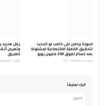
لابورتا يراهن على كامب نو الجديد
ريال مدريد ي
لتحقيق القفزة الاقتصادية لبرشلونة
وتعيين ألـڤارو
بعد خسائر تفوق 200 مليون يورو
للفريق
السبت 07 فبراير 2026 - 17:01
الإثنين 12 يناير 2026 - 20:37
اترك تعليقاً