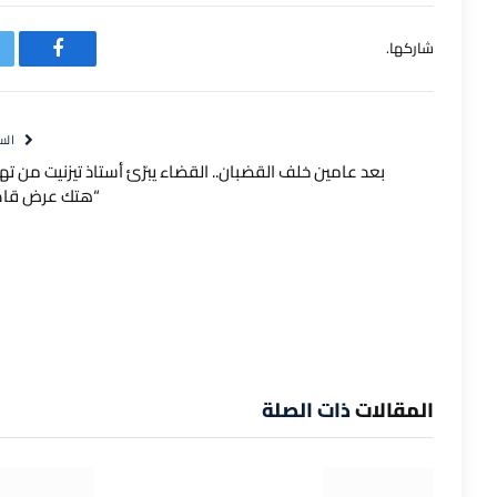
شاركها.
فيسبوك
الس
بعد عامين خلف القضبان.. القضاء يبرّئ أستاذ تيزنيت من ت
“هتك عرض قاص
المقالات
ذات الصلة