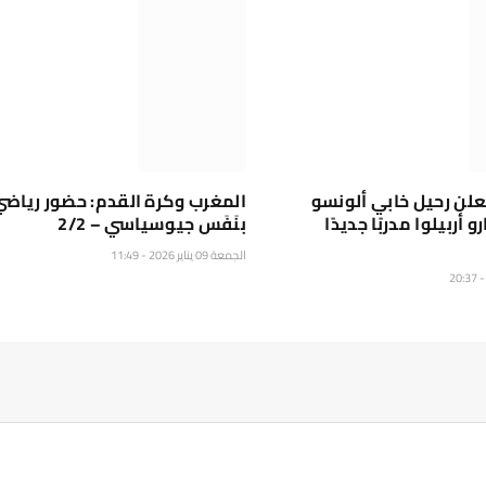
علن رحيل خابي ألونسو
المغرب وكرة القدم: حضور رياضي
 أربيلوا مدربًا جديدًا
بنَفَس جيوسياسي – 2/2
الجمعة 09 يناير 2026 - 11:49