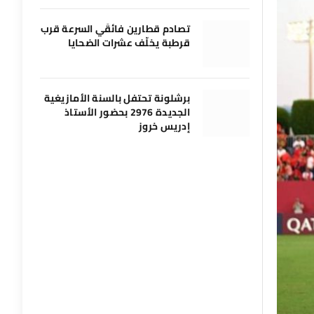
تصادم قطارين فائقَي السرعة قرب
قرطبة يخلّف عشرات الضحايا
برشلونة تحتفل بالسنة الأمازيغية
الجديدة 2976 بحضور الأستاذ
إدريس خروز