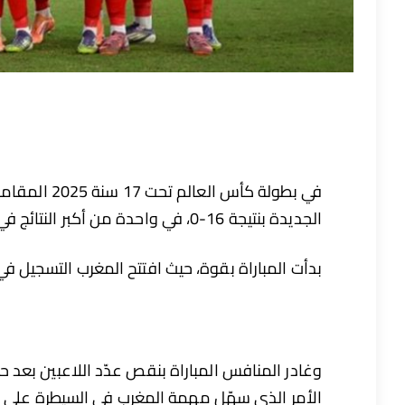
في بطولة كأس
الجديدة بنتيجة 16-0، في واحدة من أكبر النتائج في تاريخ البطولة.
بدأت المباراة بقوة، حيث افتتح المغرب التسجيل في 
وغادر المنافس المباراة بنقص عدّد اللاعبين بعد 
الأمر الذي سهّل مهمة المغرب في السيطرة على ال