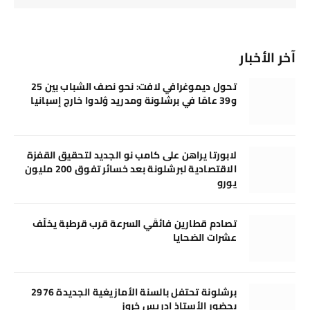
آخر الأخبار
تحول ديموغرافي لافت: نحو نصف الشباب بين 25
و39 عامًا في برشلونة ومدريد وُلدوا خارج إسبانيا
لابورتا يراهن على كامب نو الجديد لتحقيق القفزة
الاقتصادية لبرشلونة بعد خسائر تفوق 200 مليون
يورو
تصادم قطارين فائقَي السرعة قرب قرطبة يخلّف
عشرات الضحايا
برشلونة تحتفل بالسنة الأمازيغية الجديدة 2976
بحضور الأستاذ إدريس خروز