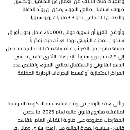
وضعيات مئات الآلاف من العمال غير النظاميين وتحسين
ظروف استقبال طالبي اللجوء، يمكن أن يولّد للدولة
والضمان الاجتماعي نحو 3.3 مليارات يورو سنوياً.
وأوضح التقرير أن تسوية حوالي 250 000 عامل بدون أوراق
ستكون المحرّك الرئيسي لهذا العائد، حيث يُقدّر بأن
مساهماتهم من الضرائب والمساهمات الاجتماعية قد تصل
إلى 2.9 مليار يورو سنوياً. الإجراءات الأخرى تشمل تحسين
الدعم القانوني والاستقبال لطالبي اللجوء، وتقليص عدد
المراكز الاحتجازية أو تبسيط الإجراءات الإدارية المكلفة.
وتأتي هذه الأرقام في وقت تستعد فيه الحكومة الفرنسية
لمناقشة مشروع قانون مالية لعام 2026، ما يجعل
المقترحات مطروحة على طاولة النقاش العام. بلقاسم
قالت: «سياسة الهجرة الحالية هي إهدار بشري ومالي في