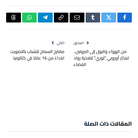
فيسبوك
تويتر
Tumblr
البريد
Copy
تيلقرام
واتساب
hreads
الإلكتروني
Link
السابق
التالي
من الهواء والبول إلى البروتين..
مقترح السماح للشباب بالتصويت
ابتكار أوروبي “ثوري” لتغذية رواد
ابتداءً من 16 عامًا في كتالونيا
الفضاء
المقالات
ذات الصلة