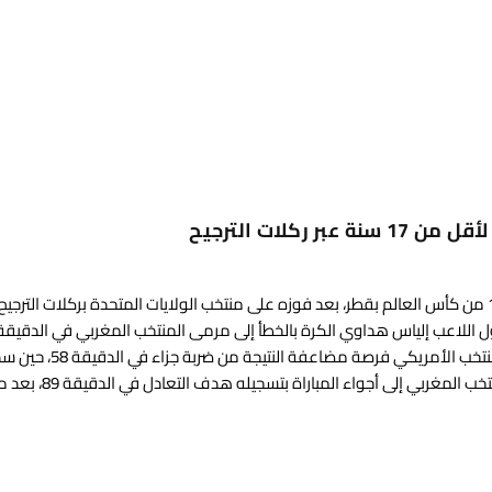
كلات الترجيح
كتالونيا 24 نجح المنتخب المغربي لأقل من 17 سنة في بلوغ دور الـ16 من كأس العالم بقطر، بعد فوزه على منتخب الولايات المتحدة بركلات ا
وهي أفضلية حافظ عليها الخصم إلى نهاية الشوط الأول. وأهدر المنتخب الأمريكي فرصة مضاعفة النتيجة من ضربة
اللاعب آلبرت الكرة خارج المرمى. وتمكن عبد الله وزان من إعادة المنتخب ا