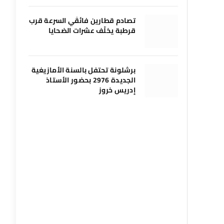
تصادم قطارين فائقَي السرعة قرب
قرطبة يخلّف عشرات الضحايا
برشلونة تحتفل بالسنة الأمازيغية
الجديدة 2976 بحضور الأستاذ
إدريس خروز