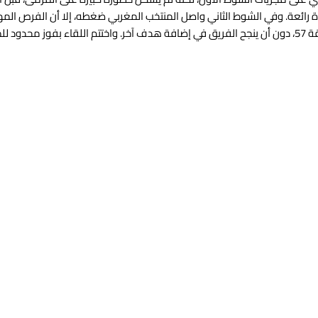
دة رائعة. وفي الشوط الثاني واصل المنتخب المغربي ضغطه، إلا أن الفرص الم
كانت حاضرة، أبرزها ضربة الجزاء التي أهدرها أيوب الكعبي في الدقيقة 57، دون أن ينجح الفريق في إضافة هدف آخر. واختتم اللقاء بفوز مح