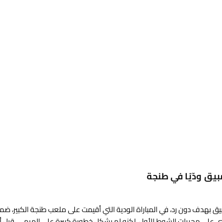
يق ودّيًا في طنجة
 موزمبيق بهدف دون رد، في المباراة الودية التي أقيمت على ملعب طنجة الكبير، ضم
ني على مجريات الشوط الأول، لكنه لم يشكل خطورة كبيرة على المرمى، قبل 