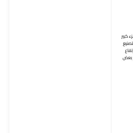
زء كبير
تصنيع
تفاع
ر بعض