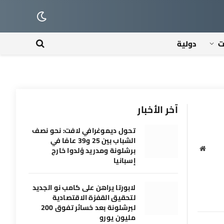
ت
دولية
آخر الأخبار
تحول ديموغرافي لافت: نحو نصف
الشباب بين 25 و39 عامًا في
برشلونة ومدريد وُلدوا خارج
موقع
إسبانيا
الويب
لابورتا يراهن على كامب نو الجديد
لتحقيق القفزة الاقتصادية
لبرشلونة بعد خسائر تفوق 200
مليون يورو